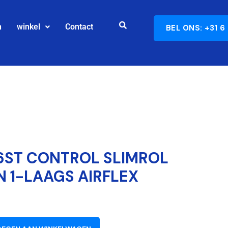
n
winkel
Contact
BEL ONS: +31 6
6ST CONTROL SLIMROL
 1-LAAGS AIRFLEX