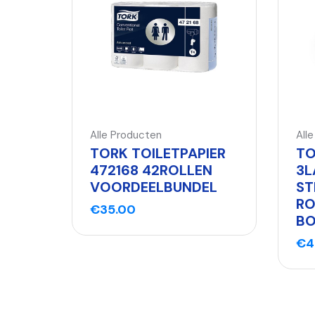
Alle Producten
All
TORK TOILETPAPIER
TO
472168 42ROLLEN
3L
VOORDEELBUNDEL
ST
RO
€
35.00
BO
€
4