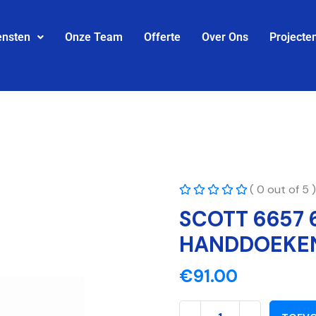
ensten
Onze Team
Offerte
Over Ons
Projecte
( 0 out of 5 )
SCOTT 6657 
HANDDOEKEN
€
91.00