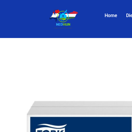
Home
Di