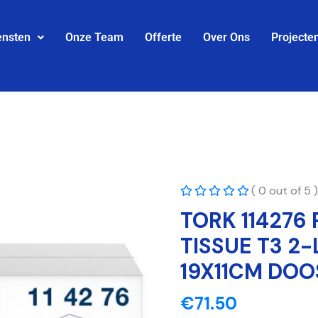
ensten
Onze Team
Offerte
Over Ons
Projecte
( 0 out of 5 )
TORK 114276
TISSUE T3 2
19X11CM DOO
€
71.50