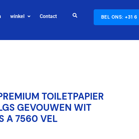
n
winkel
Contact
BEL ONS: +31 6
 PREMIUM TOILETPAPIER
-LGS GEVOUWEN WIT
S A 7560 VEL