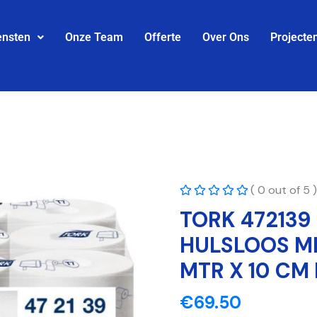
ensten
Onze Team
Offerte
Over Ons
Projecte
( 0 out of 5 )
TORK 472139
HULSLOOS MI
MTR X 10 CM 
€
69.50