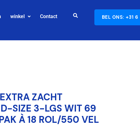
n
winkel
Contact
BEL ONS: +31 6
 EXTRA ZACHT
D-SIZE 3-LGS WIT 69
PAK À 18 ROL/550 VEL