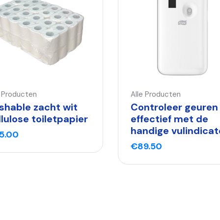
e Producten
Alle Producten
ushable zacht wit
Controleer geuren
llulose toiletpapier
effectief met de
handige vulindicat
5.00
€
89.50